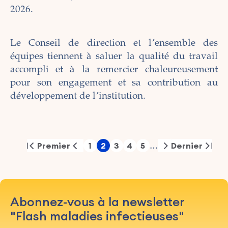
2026.
Le Conseil de direction et l’ensemble des
équipes tiennent à saluer la qualité du travail
accompli et à la remercier chaleureusement
pour son engagement et sa contribution au
développement de l’institution.
Pagination
Premier
1
2
3
4
5
Dernier
…
First
Previous
Page
Page
Page
Page
Page
Next
Last
page
page
page
page
Abonnez-vous à la newsletter
"Flash maladies infectieuses"