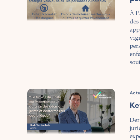
À l
des
appe
vigi
per
enf
sou
Actu
Ke
Der
jur
expe