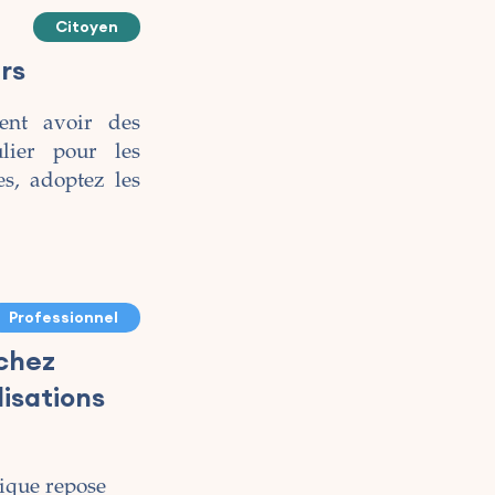
Citoyen
rs
ent avoir des
lier pour les
es, adoptez les
Professionnel
chez
lisations
lique repose