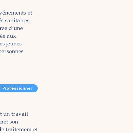
vénements et
s sanitaires
euve d’une
tée aux
es jeunes
 personnes
Professionnel
t un travail
met son
de traitement et