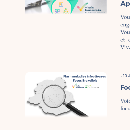
Ap
Vou
enga
Vou
et 
Viva
-
10 
Foc
Voi
foc