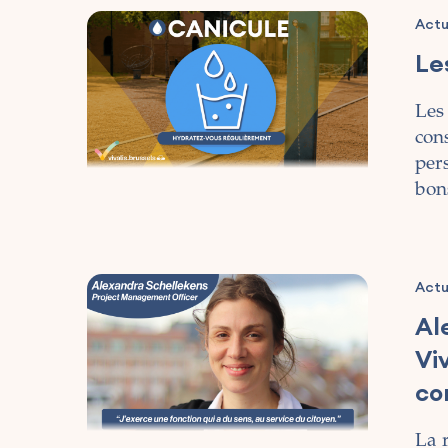
Actu
Le
Les
con
per
bons
Actu
Al
Vi
co
La 