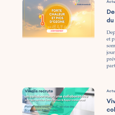
Actu
De
du
Depu
et p
som
jour
prév
part
Actu
Vi
co