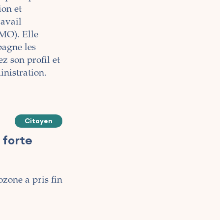
ion et
ravail
MO). Elle
pagne les
z son profil et
inistration.
Citoyen
 forte
ozone a pris fin