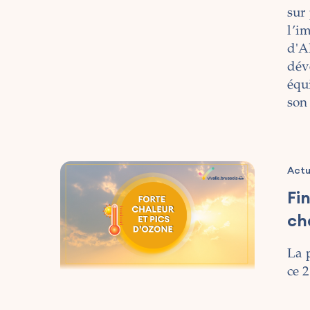
sur 
l’i
d'A
dév
équ
son
Actu
Fi
ch
La 
ce 2