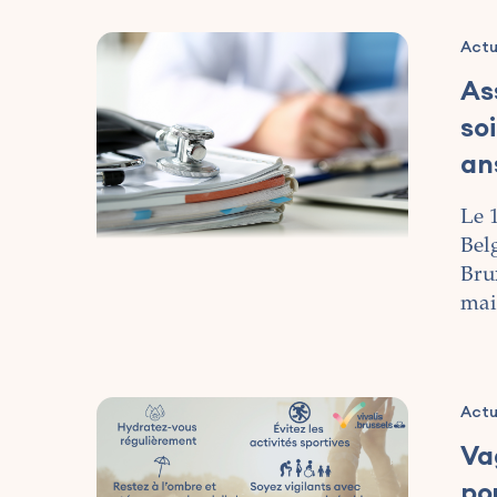
Actu
Ass
soi
an
Le 1
Bel
Brux
mai
Actu
Va
po