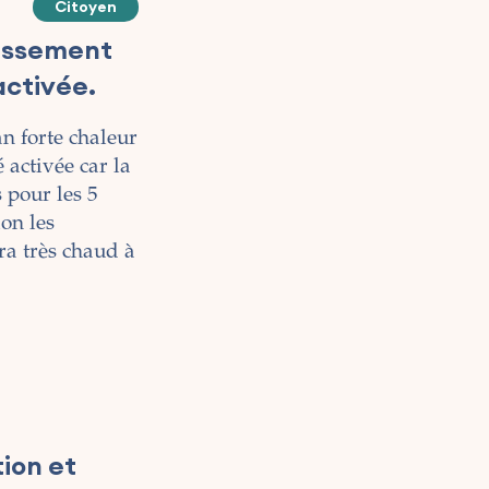
Citoyen
tissement
activée.
an forte chaleur
 activée car la
 pour les 5
lon les
ra très chaud à
ion et