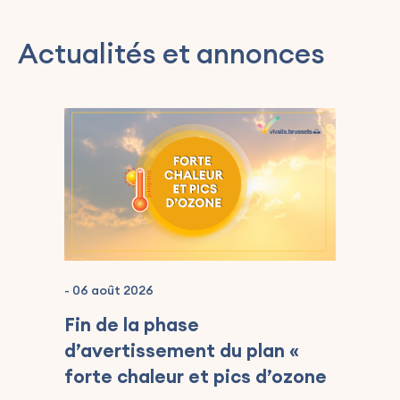
Actualités et annonces
-
06 août 2026
Actu
Fin de la phase
Dep
d’avertissement du plan «
ph
forte chaleur et pics d’ozone
pla