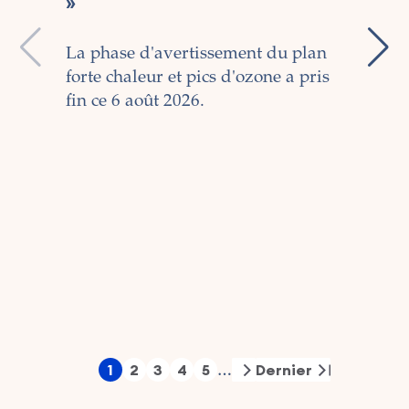
»
d'o
La phase d'avertissement du plan
Dep
forte chaleur et pics d'ozone a pris
d'a
fin ce 6 août 2026.
cha
La 
act
dif
max
et 
17°
l'I
(IR
ce 2
Pagination
1
2
3
4
5
Dernier
…
Page
Page
Page
Page
Page
Next
Last
page
page