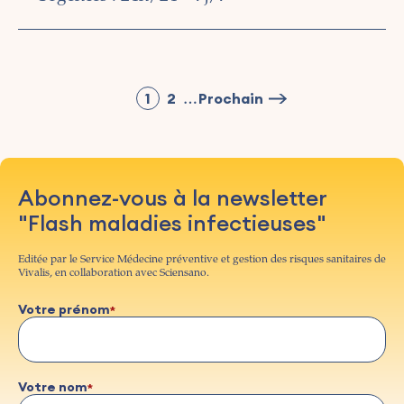
Pagination
1
2
Prochain
…
Page
Page
Next
page
Abonnez-vous à la newsletter
"Flash maladies infectieuses"
Editée par le Service Médecine préventive et gestion des risques sanitaires de
Vivalis, en collaboration avec Sciensano.
Votre prénom
Votre nom