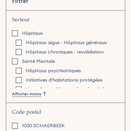
Filtrer
Secteur
Hôpitaux
Hôpitaux aigus - Hôpitaux généraux
Hôpitaux chroniques - revalidation
Santé Mentale
Hôpitaux psychiatriques
Initiatives d'habitations protégées
Lieux d'accueil bas seuil, un lieu de lien
Afficher moins
Maisons de soins psychiatriques
Mobilité en santé mentale : équipe
Code postal
mobiles
Mobilité en santé mentale : Soins
1030 SCHAERBEEK
psychiatriques pour personnes