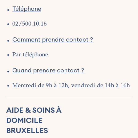
1210 SAINT-JOSSE-TEN-NOODE
Maisons d'accueil
Téléphone
1040 ETTERBEEK
Centre de guidance à domicile visant le
maintien en logement
1140 EVERE
02/500.10.16
Centres Housing First
1170 WATERMAEL-BOITSFORT
Comment prendre contact ?
Travail de rue et Maraude
1200 WOLUWE-SAINT-LAMBERT
Surendettement
1160 AUDERGHEM
Par téléphone
Service de médiation de dettes
1020 BRUXELLES
Quand prendre contact ?
1130 BRUXELLES
Mercredi de 9h à 12h, vendredi de 14h à 16h
AIDE & SOINS À
DOMICILE
BRUXELLES