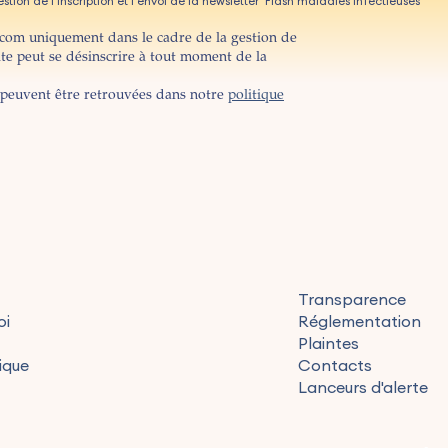
tion de l'inscription et l'envoi de la newsletter 'Flash maladies infectieuses'
ocom uniquement dans le cadre de la gestion de
ite peut se désinscrire à tout moment de la
peuvent être retrouvées dans notre
politique
Transparence
oi
Réglementation
Plaintes
ique
Contacts
Lanceurs d'alerte