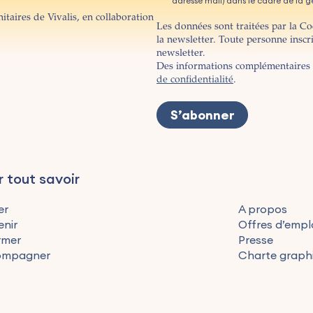
adresse mail) dans le cadre de la ges
itaires de Vivalis, en collaboration
Les données sont traitées par la C
la newsletter. Toute personne inscr
newsletter.
Des informations complémentaires 
de confidentialité
.
r tout savoir
er
A propos
enir
Offres d’empl
rmer
Presse
ompagner
Charte graph