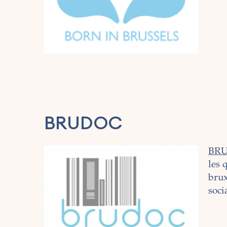
BRUDOC
BR
les 
brux
soci