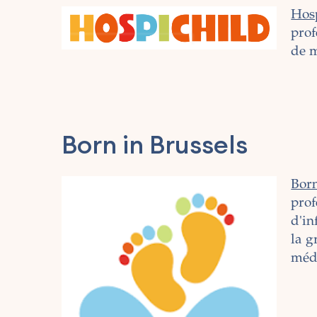
Hos
prof
de m
Born in Brussels
Born
prof
d'in
la g
médi