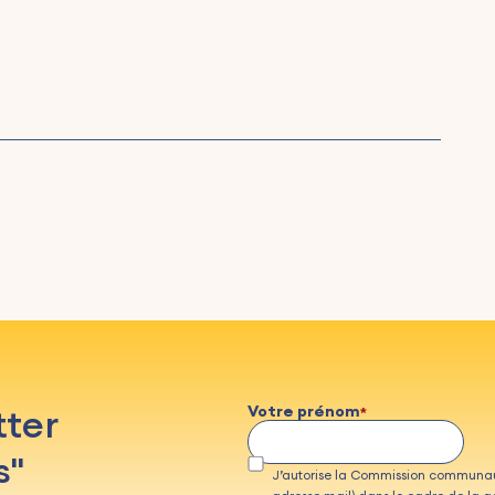
tter
Votre prénom
s"
J’autorise la Commission communau