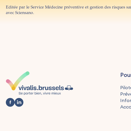
Editée par le Service Médecine préventive et gestion des risques san
avec Sciensano.
Pou
Pilot
Prév
Info
Acc