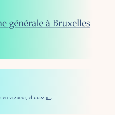
e générale à Bruxelles
n
n en vigueur, cliquez
ici
.