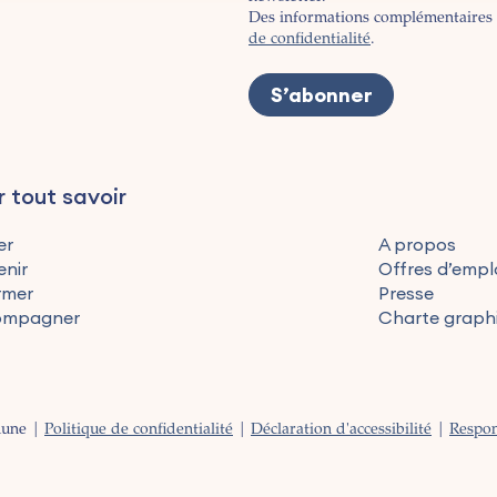
Des informations complémentaires 
de confidentialité
.
r tout savoir
er
A propos
enir
Offres d’empl
rmer
Presse
ompagner
Charte graph
mune |
Politique de confidentialité
|
Déclaration d'accessibilité
|
Respon