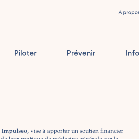
A propo
Piloter
Prévenir
Inf
é
Impulseo
, vise à apporter un soutien financier