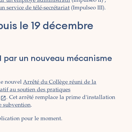
our un employé administratif
(Impulseo II) ;
un service de télé-secrétariat
(Impulseo III).
uis le 19 décembre
I par un nouveau mécanisme
le nouvel
Arrêté du Collège réuni de la
f au soutien des pratiques
. Cet arrêté remplace la prime d'installation
 subvention
.
plication pour le moment.