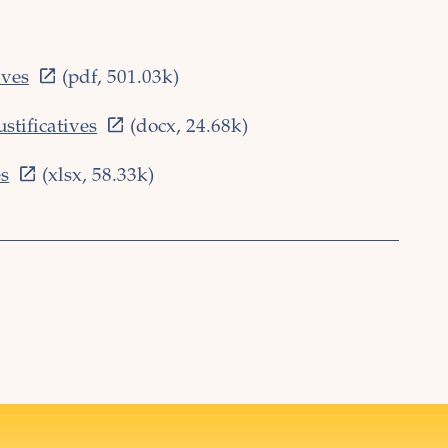
ives
(pdf, 501.03k)
stificatives
(docx, 24.68k)
es
(xlsx, 58.33k)