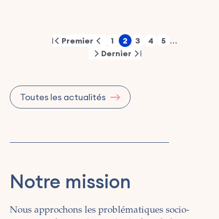
l’a
Pagination
Premier
1
2
3
4
5
…
First
Previous
Page
Page
Page
Page
Page
page
page
Dernier
Next
Last
page
page
Toutes les actualités
Notre mission
Nous approchons les problématiques socio-