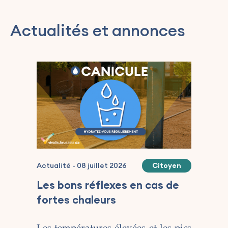
Actualités et annonces
Actualité
-
08 juillet 2026
Citoyen
Actu
202
Les bons réflexes en cas de
Ale
fortes chaleurs
Ma
Viv