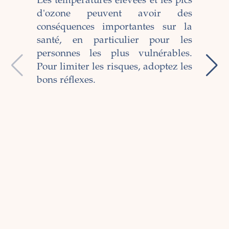
Les températures élevées et les pics
amb
d'ozone peuvent avoir des
co
conséquences importantes sur la
santé, en particulier pour les
personnes les plus vulnérables.
La 
Pour limiter les risques, adoptez les
adm
bons réflexes.
plus
com
l’i
enj
d'A
Man
dév
pro
les
de 
prof
cha