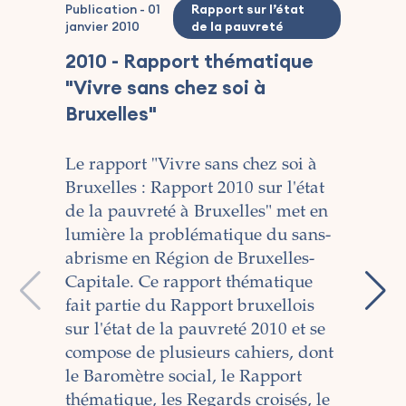
Publication
-
01
Rapport sur l’état
janvier 2010
de la pauvreté
2010 - Rapport thématique
"Vivre sans chez soi à
Publ
Bruxelles"
Ex
sa
Le rapport "Vivre sans chez soi à
Bru
Bruxelles : Rapport 2010 sur l'état
app
de la pauvreté à Bruxelles" met en
tra
lumière la problématique du sans-
abrisme en Région de Bruxelles-
Cet
Capitale. Ce rapport thématique
le 
fait partie du Rapport bruxellois
San
sur l'état de la pauvreté 2010 et se
ca
compose de plusieurs cahiers, dont
bru
le Baromètre social, le Rapport
201
thématique, les Regards croisés, le