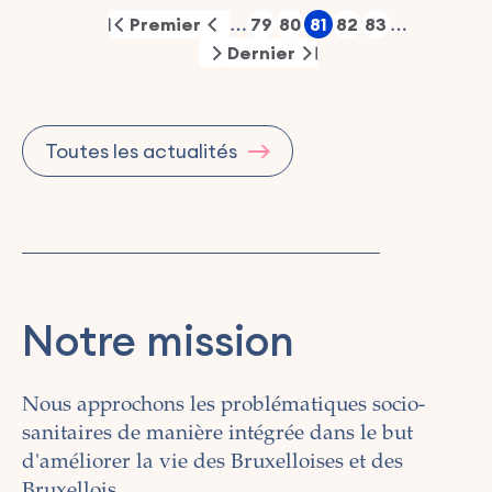
Pagination
Premier
79
80
81
82
83
…
…
First
Previous
Page
Page
Page
Page
Page
page
page
Dernier
Next
Last
page
page
Toutes les actualités
Notre mission
Nous approchons les problématiques socio-
sanitaires de manière intégrée dans le but
d'améliorer la vie des Bruxelloises et des
Bruxellois.