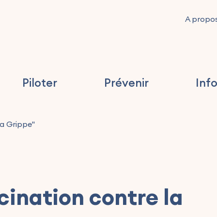
A propo
Piloter
Prévenir
Inf
a Grippe"
nation contre la