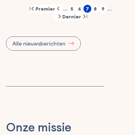
Pagination
Premier
5
6
7
8
9
…
…
First
Previous
Pagina
Pagina
Pagina
Pagina
Pagina
page
page
Dernier
Next
Last
page
page
Alle nieuwsberichten
Onze missie