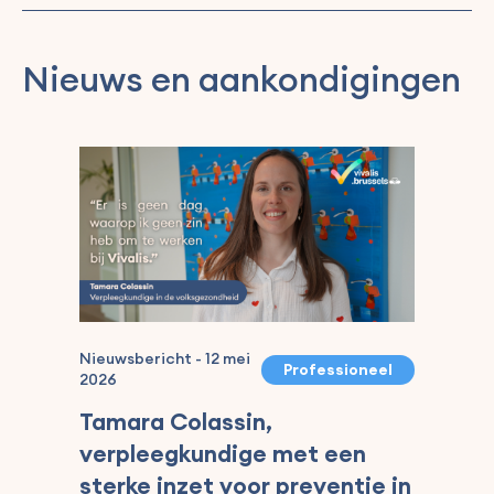
Nieuws en aankondigingen
Nieuwsbericht
-
12 mei
Professioneel
Nieu
2026
202
Tamara Colassin,
Ei
verpleegkundige met een
de 
sterke inzet voor preventie in