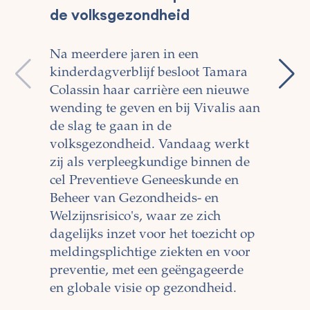
Viv
de volksgezondheid
Het
Na meerdere jaren in een
gen
kinderdagverblijf besloot Tamara
Noë
Colassin haar carrière een nieuwe
gek
wending te geven en bij Vivalis aan
de slag te gaan in de
De 
volksgezondheid. Vandaag werkt
we
zij als verpleegkundige binnen de
gel
cel Preventieve Geneeskunde en
haa
Beheer van Gezondheids- en
haa
Welzijnsrisico's, waar ze zich
ont
dagelijks inzet voor het toezicht op
meldingsplichtige ziekten en voor
preventie, met een geëngageerde
en globale visie op gezondheid.