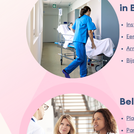
in 
In
Eer
Ar
Bi
Be
Pl
Pa