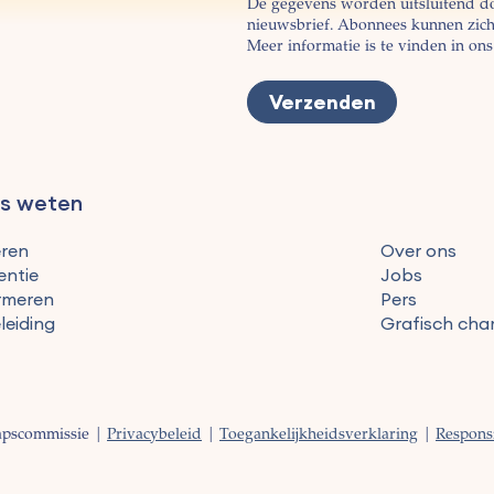
De gegevens worden uitsluitend d
nieuwsbrief. Abonnees kunnen zich 
Meer informatie is te vinden in on
es weten
ren
Over ons
entie
Jobs
rmeren
Pers
leiding
Grafisch char
hapscommissie |
Privacybeleid
|
Toegankelijkheidsverklaring
|
Responsi