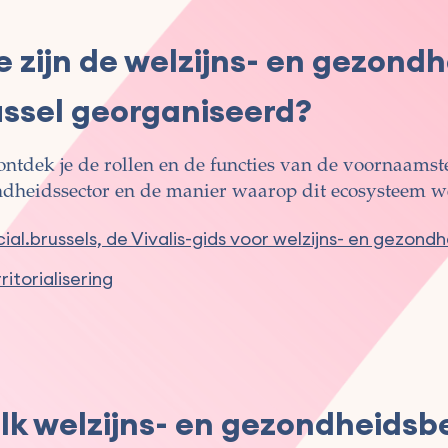
 zijn de welzijns- en gezond
ussel georganiseerd?
ontdek je de rollen en de functies van de voornaamste
dheidssector en de manier waarop dit ecosysteem wer
ial.brussels, de Vivalis-gids voor welzijns- en gezond
ritorialisering
lk welzijns- en gezondheidsb