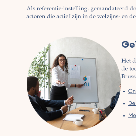
Als referentie-instelling, gemandateerd d
actoren die actief zijn in de welzijns- en
Ge
Het d
de to
Bruss
On
De
Me