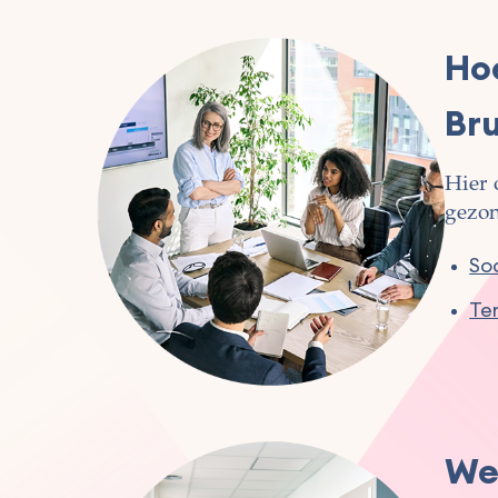
Hoe
Br
Hier 
gezon
Soc
Ter
We