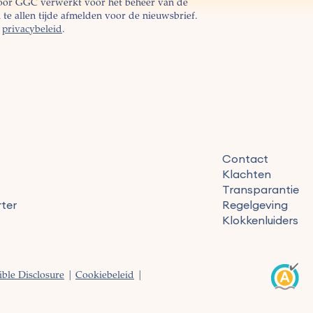
oor GGC verwerkt voor het beheer van de
te allen tijde afmelden voor de nieuwsbrief.
s
privacybeleid
.
Contact
Klachten
Transparantie
ter
Regelgeving
Klokkenluiders
ble Disclosure
|
Cookiebeleid
|