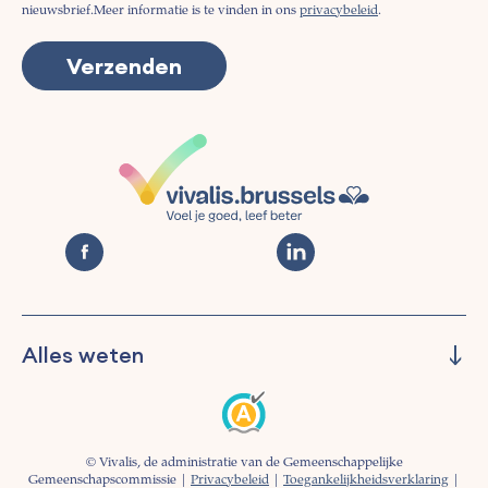
nieuwsbrief.
Meer informatie is te vinden in ons
privacybeleid
.
Alles weten
Beheren
Preventie
Informeren
© Vivalis, de administratie van de Gemeenschappelijke
Begeleiding
Gemeenschapscommissie |
Privacybeleid
|
Toegankelijkheidsverklaring
|