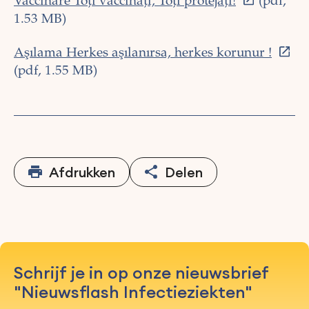
Vaccinare Toți vaccinați, Toți protejați!
(pdf,
1.53 MB)
Aşılama Herkes aşılanırsa, herkes korunur !
(pdf, 1.55 MB)
Afdrukken
Delen
Schrijf je in op onze nieuwsbrief
"Nieuwsflash Infectieziekten"