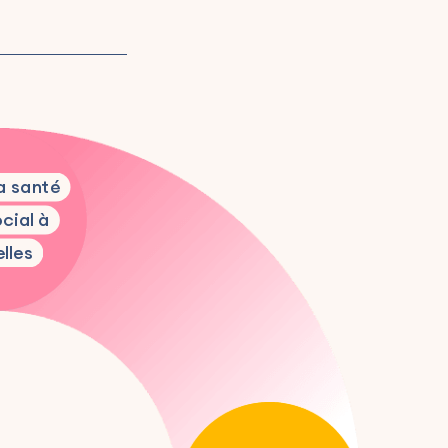
la santé
ocial à
lles