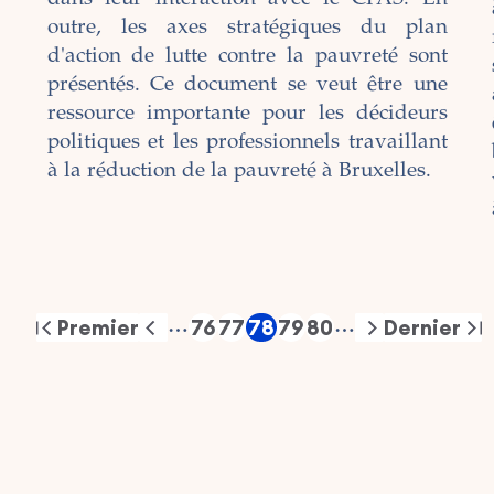
outre, les axes stratégiques du plan
d'action de lutte contre la pauvreté sont
présentés. Ce document se veut être une
l
ressource importante pour les décideurs
politiques et les professionnels travaillant
à la réduction de la pauvreté à Bruxelles.
Premier
76
77
78
79
80
Dernier
…
…
First
Previous
Page
Page
Page
Page
Page
Next
Last
page
page
page
page