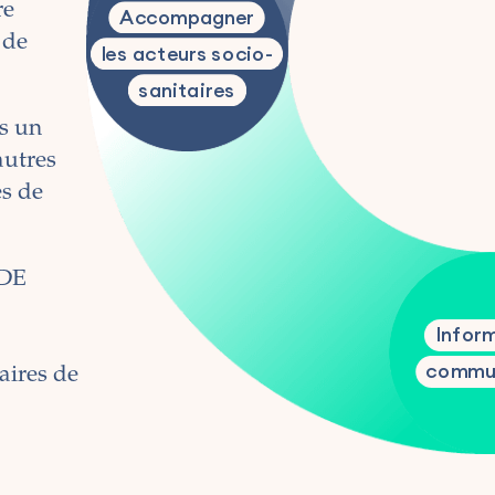
re
Accompagner
 de
les acteurs socio-
sanitaires
ns un
utres
es de
 DE
Inform
commu
aires de