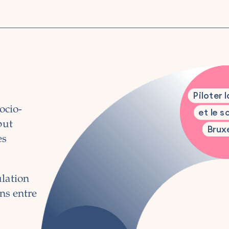
Piloter 
ocio-
et le s
but
Bruxe
es
lation
ns entre