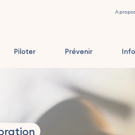
A propo
Piloter
Prévenir
Inf
oration