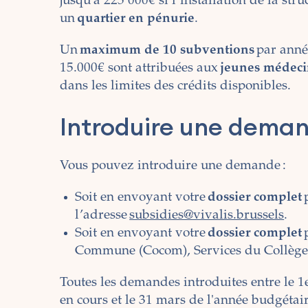
jusqu'à 225 000€ si l’installation de la str
un
quartier en pénurie
.
Un
maximum de 10 subventions
par anné
15.000€ sont attribuées aux
jeunes médecin
dans les limites des crédits disponibles.
Introduire une dema
Vous pouvez introduire une demande :
Soit en envoyant votre
dossier complet
p
l’adresse
subsidies@vivalis.brussels
.
Soit en envoyant votre
dossier complet
Commune (Cocom), Services du Collège r
Toutes les demandes introduites entre le 1
en cours et le 31 mars de l'année budgétai