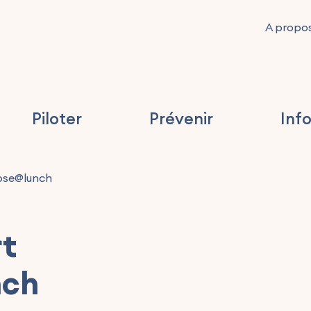
A propo
Piloter
Prévenir
Inf
ose@lunch
rt
nch