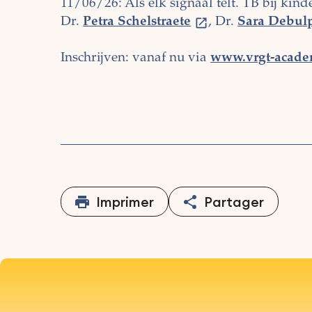
11/06/26: Als elk signaal telt. TB bij kind
Dr.
Petra Schelstraete
, Dr.
Sara Debul
Inschrijven: vanaf nu via
www.vrgt-acade
Imprimer
Partager