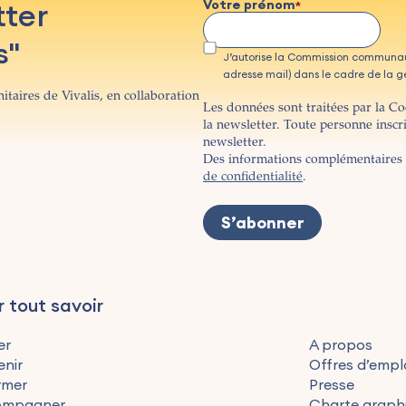
tter
Votre prénom
s"
J’autorise la Commission communau
adresse mail) dans le cadre de la ges
itaires de Vivalis, en collaboration
Les données sont traitées par la C
la newsletter. Toute personne inscr
newsletter.
Des informations complémentaires 
de confidentialité
.
r tout savoir
er
A propos
enir
Offres d’empl
rmer
Presse
ompagner
Charte graph