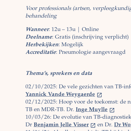
Voor professionals (artsen, verpleegkundige
behandeling
Wanneer
: 12u – 13u | Online
Deelname
: Gratis (inschrijving verplicht)
Herbekijken
: Mogelijk
Accreditatie
: Pneumologie aangevraagd
Thema’s, sprekers en data
02/10/2025:
De vele gezichten van TB-infe
Yannick Vande Weygaerde
02/12/2025:
Hoop voor de toekomst: de n
TB en MDR-TB. Dr.
Inge Muylle
10/03/26: De evolutie van TB-diagnostiek:
Dr
Benjamin Jelle Visser
en Dr.
Dr Wou