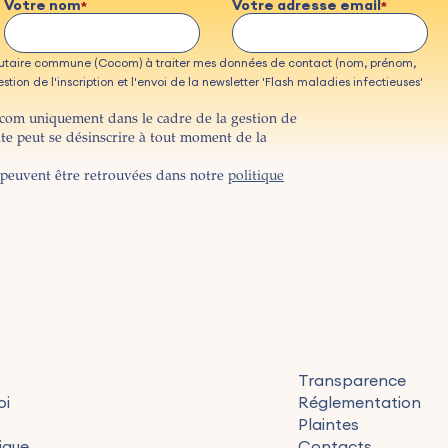
Votre nom
Votre adresse email
taire commune (Cocom) à traiter mes données de contact (nom, prénom,
tion de l'inscription et l'envoi de la newsletter 'Flash maladies infectieuses'
ocom uniquement dans le cadre de la gestion de
ite peut se désinscrire à tout moment de la
peuvent être retrouvées dans notre
politique
Transparence
oi
Réglementation
Plaintes
ique
Contacts