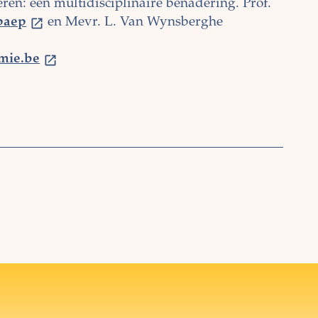
eren: een multidisciplinaire benadering. Prof.
paep
en Mevr. L. Van Wynsberghe
mie.be