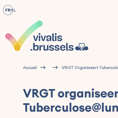
FR
NL
Accueil
VRGT Organiseert Tubercul
VRGT organisee
Tuberculose@lu