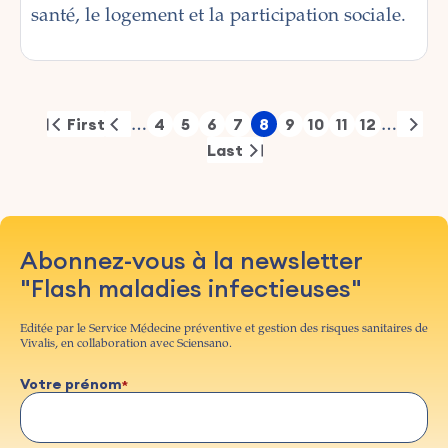
santé, le logement et la participation sociale.
Pagination
First
4
5
6
7
8
9
10
11
12
…
…
First
Previous
Page
Page
Page
Page
Page
Page
Page
Page
Page
Nex
page
page
pag
Last
Last
page
Abonnez-vous à la newsletter
"Flash maladies infectieuses"
Editée par le Service Médecine préventive et gestion des risques sanitaires de
Vivalis, en collaboration avec Sciensano.
Votre prénom