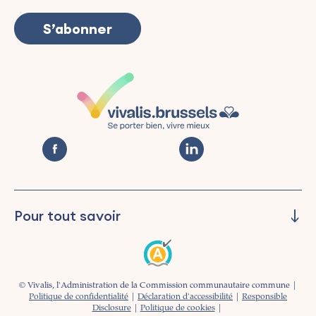
Pour tout savoir
Piloter
Prévenir
Informer
© Vivalis, l'Administration de la Commission communautaire commune |
Accompagner
Politique de confidentialité
|
Déclaration d'accessibilité
|
Responsible
Disclosure
|
Politique de cookies
|