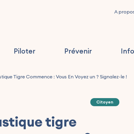
A propo
Piloter
Prévenir
Inf
ique Tigre Commence : Vous En Voyez un ? Signalez-le !
Citoyen
stique tigre