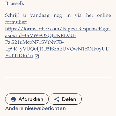
Brussel).
Schrijf u vandaag nog in via het online
formulier:
https://forms.office.com/Pages/ResponsePage.
aspx?id=0rVWFO7QJUKRD7U-
PzG21uMcpN71SVtNvFB-
Lp9K_yVUQ0lJRU5ISzhEUVQwN1c0Nk0yUE
EzTTlDRi4u
.
Afdrukken
Delen
Andere nieuwsberichten