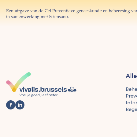
Een uitgave van de Cel Preventieve geneeskunde en beheersing van
in samenwerking met Sciensano.
All
Behe
Prev
Info
Bege