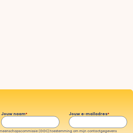
Jouw naam
Jouw e-mailadres
emeenschapscommissie (GGC) toestemming om mijn contactgegevens