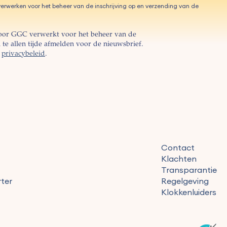
erwerken voor het beheer van de inschrijving op en verzending van de
oor GGC verwerkt voor het beheer van de
te allen tijde afmelden voor de nieuwsbrief.
s
privacybeleid
.
Contact
Klachten
Transparantie
ter
Regelgeving
Klokkenluiders