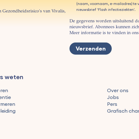
(naam, voornaam, e-mailadres) te v
nieuwsbrief 'Flash infectieziekten'.
 Gezondheidsrisico's van Vivalis,
De gegevens worden uitsluitend d
nieuwsbrief. Abonnees kunnen zich 
Meer informatie is te vinden in on
es weten
ren
Over ons
entie
Jobs
rmeren
Pers
leiding
Grafisch char