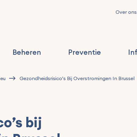
Over ons
Beheren
Preventie
In
ieu
Gezondheidsrisico’s Bij Overstromingen In Brussel
o’s bij