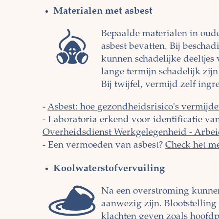
Materialen met asbest
Bepaalde materialen in oud
asbest bevatten. Bij bescha
kunnen schadelijke deeltjes
lange termijn schadelijk zi
Bij twijfel, vermijd zelf ing
-
Asbest: hoe gezondheidsrisico's vermijd
-
Laboratoria erkend voor identificatie va
Overheidsdienst Werkgelegenheid - Arbei
-
Een vermoeden van asbest?
Check het me
Koolwaterstofvervuiling
Na een overstroming kunnen 
aanwezig zijn. Blootstellin
klachten geven zoals hoofdpij