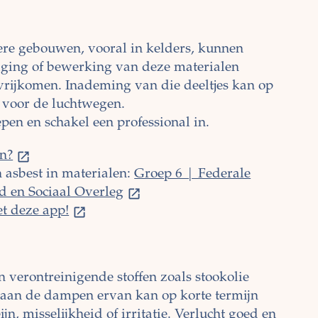
ere gebouwen, vooral in kelders, kunnen
diging of bewerking van deze materialen
 vrijkomen. Inademing van die deeltjes kan op
jn voor de luchtwegen.
repen en schakel een professional in.
en?
n asbest in materialen:
Groep 6 | Federale
d en Sociaal Overleg
t deze app!
verontreinigende stoffen zoals stookolie
g aan de dampen ervan kan op korte termijn
n, misselijkheid of irritatie. Verlucht goed en