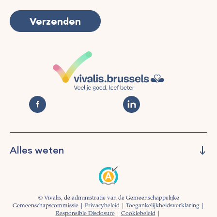
Alles weten
Beheren
Preventie
Informeren
© Vivalis, de administratie van de Gemeenschappelijke
Begeleiding
Gemeenschapscommissie |
Privacybeleid
|
Toegankelijkheidsverklaring
|
Responsible Disclosure
|
Cookiebeleid
|