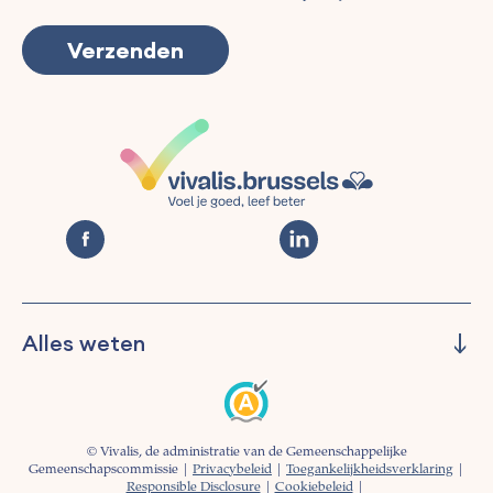
Alles weten
Beheren
Preventie
Informeren
© Vivalis, de administratie van de Gemeenschappelijke
Begeleiding
Gemeenschapscommissie |
Privacybeleid
|
Toegankelijkheidsverklaring
|
Responsible Disclosure
|
Cookiebeleid
|