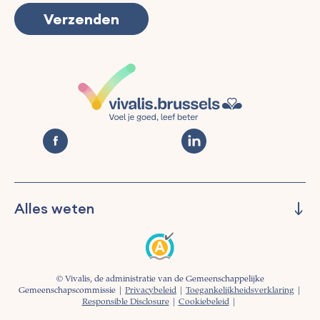
Alles weten
Beheren
Preventie
Informeren
© Vivalis, de administratie van de Gemeenschappelijke
Begeleiding
Gemeenschapscommissie |
Privacybeleid
|
Toegankelijkheidsverklaring
|
Responsible Disclosure
|
Cookiebeleid
|
Over ons