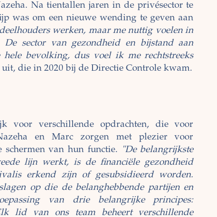
Nazeha. Na tientallen jaren in de privésector te
rijp was om een nieuwe wending te geven aan
ndeelhouders werken, maar me nuttig voelen in
t. De sector van gezondheid en bijstand aan
 hele bevolking, dus voel ik me rechtstreeks
 uit, die in 2020 bij de Directie Controle kwam.
ijk voor verschillende opdrachten, die voor
 Nazeha en Marc zorgen met plezier voor
e schermen van hun functie.
"De belangrijkste
eede lijn werkt, is de financiële gezondheid
ivalis erkend zijn of gesubsidieerd worden.
erslagen op die de belanghebbende partijen en
epassing van drie belangrijke principes:
t. Elk lid van ons team beheert verschillende