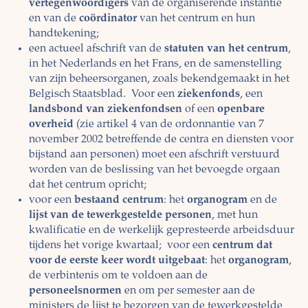
vertegenwoordigers
van de organiserende instantie
en van de
coördinator
van het centrum en hun
handtekening;
een actueel afschrift van de
statuten van het centrum
,
in het Nederlands en het Frans, en de samenstelling
van zijn beheersorganen, zoals bekendgemaakt in het
Belgisch Staatsblad. Voor een
ziekenfonds
, een
landsbond van ziekenfondsen
of een
openbare
overheid
(zie artikel 4 van de ordonnantie van 7
november 2002 betreffende de centra en diensten voor
bijstand aan personen) moet een afschrift verstuurd
worden van de beslissing van het bevoegde orgaan
dat het centrum opricht;
voor een
bestaand centrum
: het
organogram
en de
lijst van de tewerkgestelde personen
, met hun
kwalificatie en de werkelijk gepresteerde arbeidsduur
tijdens het vorige kwartaal; voor een
centrum dat
voor de eerste keer wordt uitgebaat
: het
organogram
,
de verbintenis om te voldoen aan de
personeelsnormen
en om per semester aan de
ministers de lijst te bezorgen van de tewerkgestelde