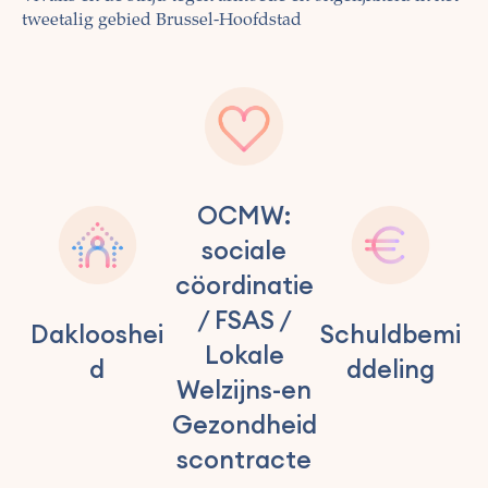
tweetalig gebied Brussel-Hoofdstad
OCMW:
sociale
cöordinatie
/ FSAS /
Daklooshei
Schuldbemi
Lokale
d
ddeling
Welzijns-en
Gezondheid
scontracte